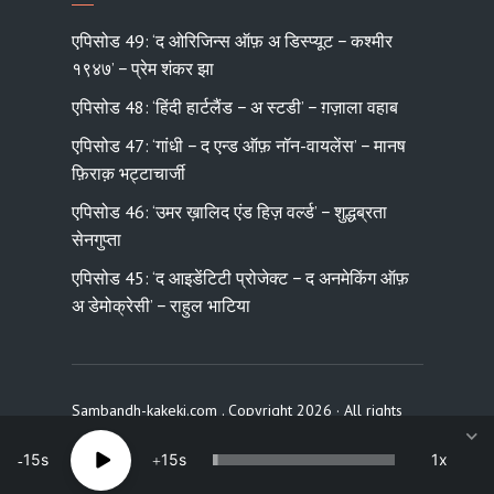
एपिसोड 49: ‘द ओरिजिन्स ऑफ़ अ डिस्प्यूट − कश्मीर
१९४७’ − प्रेम शंकर झा
एपिसोड 48: ‘हिंदी हार्टलैंड − अ स्टडी’ − ग़ज़ाला वहाब
एपिसोड 47: ‘गांधी − द एन्ड ऑफ़ नॉन-वायलेंस’ − मानष
फ़िराक़ भट्टाचार्जी
एपिसोड 46: ‘उमर ख़ालिद एंड हिज़ वर्ल्ड’ − शुद्धब्रता
सेनगुप्ता
एपिसोड 45: ‘द आइडेंटिटी प्रोजेक्ट − द अनमेकिंग ऑफ़
अ डेमोक्रेसी’ − राहुल भाटिया
Sambandh-kakeki.com . Copyright 2026 · All rights
reserved
15
15
1x