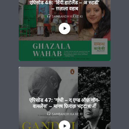
एपिसोड 48: ‘हिंदी हार्टलैंड − अ स्टडी’
− ग़ज़ाला वहाब
SAMBANDH KA KE KI
एपिसोड 47: ‘गांधी − द एन्ड ऑफ़ नॉन-
वायलेंस’ − मानष फ़िराक़ भट्टाचार्जी
SAMBANDH KA KE KI