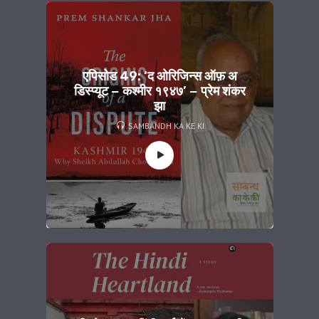
एपिसोड 49: ‘द ओरिजिन्स ऑफ़ अ
डिस्प्यूट − कश्मीर १९४७’ − प्रेम शंकर
झा
SAMBANDH KA KE KI