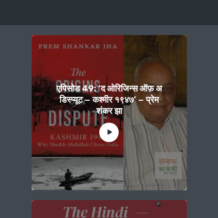
एपिसोड 49: ‘द ओरिजिन्स ऑफ़ अ
डिस्प्यूट − कश्मीर १९४७’ − प्रेम
शंकर झा