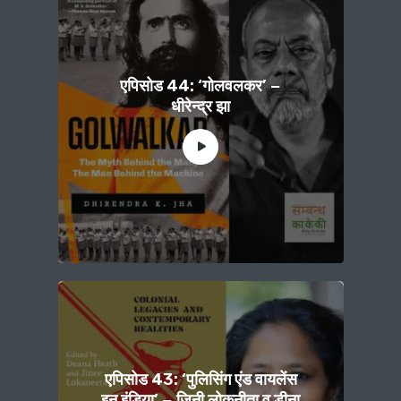
एपिसोड 44: ‘गोलवलकर’ −
धीरेन्द्र झा
एपिसोड 43: ‘पुलिसिंग एंड वायलेंस
इन इंडिया’ − जिनी लोकनीता व डीना