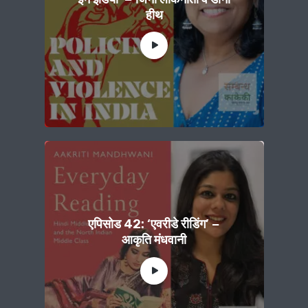
हीथ
एपिसोड 42: ‘एवरीडे रीडिंग’ −
आकृति मंधवानी