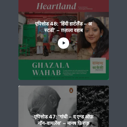
एपिसोड 48: ‘हिंदी हार्टलैंड − अ
स्टडी’ − ग़ज़ाला वहाब
एपिसोड 47: ‘गांधी − द एन्ड ऑफ़
नॉन-वायलेंस’ − मानष फ़िराक़