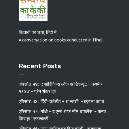
किताबों पर चर्चा, हिंदी में
A conversation on books conducted in Hindi.
Recent Posts
एपिसोड 49: ‘द ओरिजिन्स ऑफ़ अ डिस्प्यूट − कश्मीर
१९४७’ − प्रेम शंकर झा
एपिसोड 48: ‘हिंदी हार्टलैंड − अ स्टडी’ − ग़ज़ाला वहाब
एपिसोड 47: ‘गांधी − द एन्ड ऑफ़ नॉन-वायलेंस’ − मानष
फ़िराक़ भट्टाचार्जी
एपिसोड 46: ‘उमर ख़ालिद एंड हिज़ वर्ल्ड’ − शुद्धब्रता