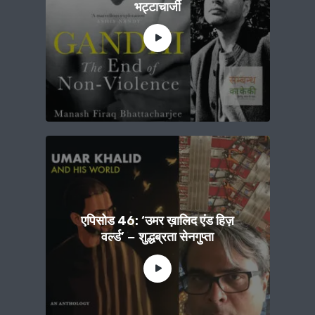
भट्टाचार्जी
एपिसोड 46: ‘उमर ख़ालिद एंड हिज़
वर्ल्ड’ − शुद्धब्रता सेनगुप्ता