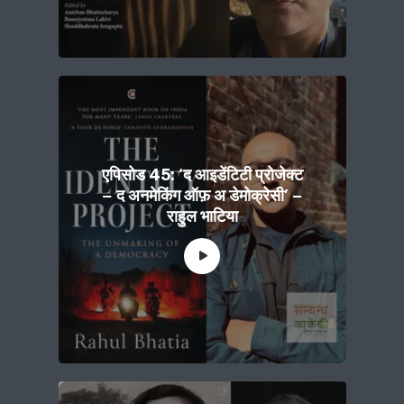
एपिसोड 45: ‘द आइडेंटिटी प्रोजेक्ट
− द अनमेकिंग ऑफ़ अ डेमोक्रेसी’ −
राहुल भाटिया