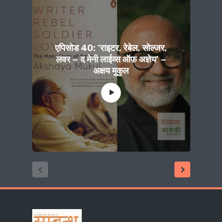
एपिसोड 40: ‘राइटर, रेबेल, सोल्जर,
लवर − द मेनी लाईव्स ऑफ़ अज्ञेय’ −
अक्षय मुकुल