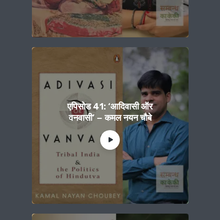
एपिसोड 41: ‘आदिवासी ऑर
वनवासी’ − कमल नयन चौबे