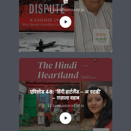
झा
SAMBANDH KA KE KI
एपिसोड 48: ‘हिंदी हार्टलैंड − अ स्टडी’
− ग़ज़ाला वहाब
SAMBANDH KA KE KI