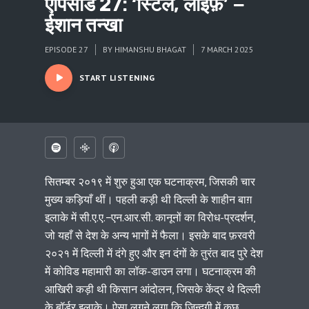
एपिसोड 27: ‘स्टिल, लाइफ़’ −
ईशान तन्खा
EPISODE 27
BY
HIMANSHU BHAGAT
7 MARCH 2025
START LISTENING
सितम्बर २०१९ में शुरु हुआ एक घटनाक्रम, जिसकी चार
मुख्य कड़ियाँ थीं। पहली कड़ी थी दिल्ली के शाहीन बाग़
इलाके में सी.ए.ए.−एन.आर.सी. कानूनों का विरोध-प्रदर्शन,
जो यहाँ से देश के अन्य भागों में फैला। इसके बाद फ़रवरी
२०२१ में दिल्ली में दंगे हुए और इन दंगों के तुरंत बाद पुरे देश
में कोविड महामारी का लॉक-डाउन लगा। घटनाक्रम की
आखिरी कड़ी थी किसान आंदोलन, जिसके केंद्र थे दिल्ली
के बॉर्डर इलाके। ऐसा लगने लगा कि ज़िन्दगी में कुछ