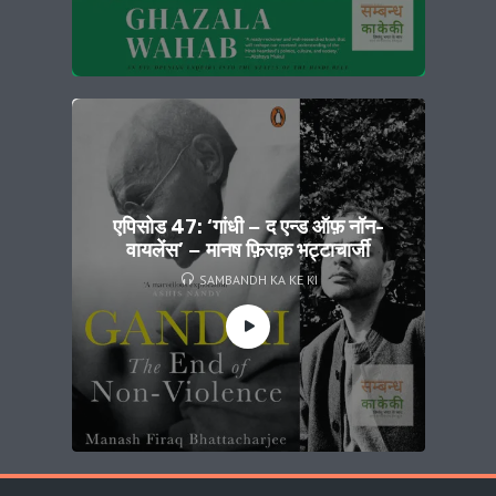
एपिसोड 47: ‘गांधी − द एन्ड ऑफ़ नॉन-
वायलेंस’ − मानष फ़िराक़ भट्टाचार्जी
SAMBANDH KA KE KI